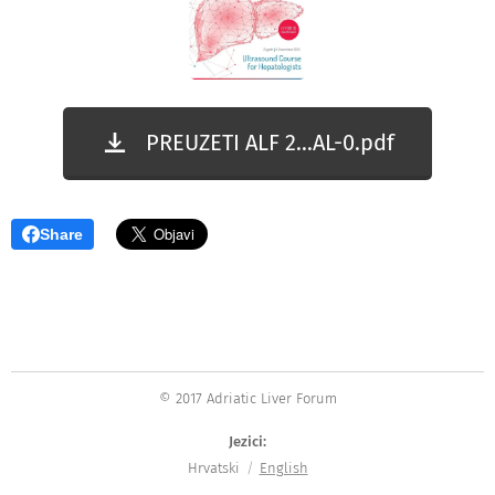
PREUZETI ALF 2...AL-0.pdf
Share
© 2017 Adriatic Liver Forum
Jezici
Hrvatski
English