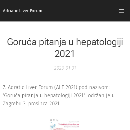
Adriatic Liver Forum
Goruća pitanja u hepatologiji
2021
2023-01-31
7. Adratic Liver Forum (ALF 2021) pod nazivom:
'Goruća piranja u hepatologiji 2021.' održan je u
Zagrebu 3. prosinca 2021.