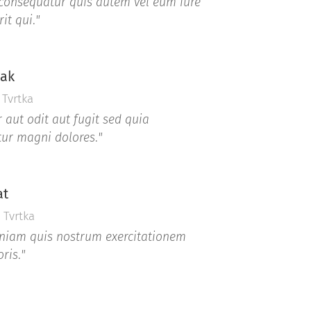
onsequatur quis autem vel eum iure
it qui
.
"
vak
Tvrtka
 aut odit aut fugit sed quia
ur magni dolores
.
"
at
 Tvrtka
niam quis nostrum exercitationem
oris
.
"