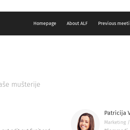
Homepage
About ALF
Previous meeti
naše mušterije
Patricija
Marketing /