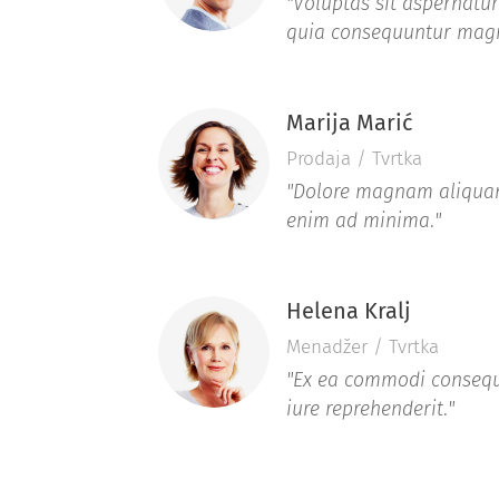
"Voluptas sit aspernatur
quia consequuntur mag
Marija Marić
Prodaja / Tvrtka
"Dolore magnam aliqua
enim ad minima
.
"
Helena Kralj
Menadžer / Tvrtka
"Ex ea commodi consequ
iure reprehenderit
.
"