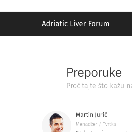
Adriatic Liver Forum
Preporuke
Pročitajte što kažu 
Martin Jurić
Menadžer / Tvrtka