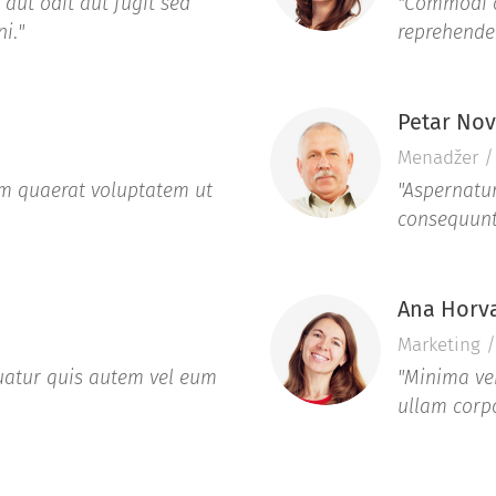
 aut odit aut fugit sed
"Commodi c
ni
.
"
reprehender
Petar No
Menadžer / 
m quaerat voluptatem ut
"Aspernatur
consequunt
Ana Horv
Marketing /
atur quis autem vel eum
"Minima ve
ullam corp