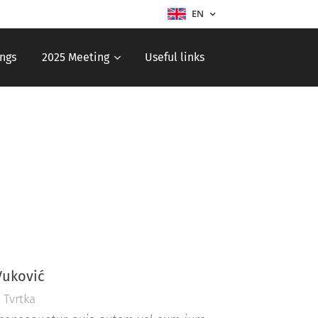
EN
ngs
2025 Meeting
Useful links
 Vuković
 Tvrtka